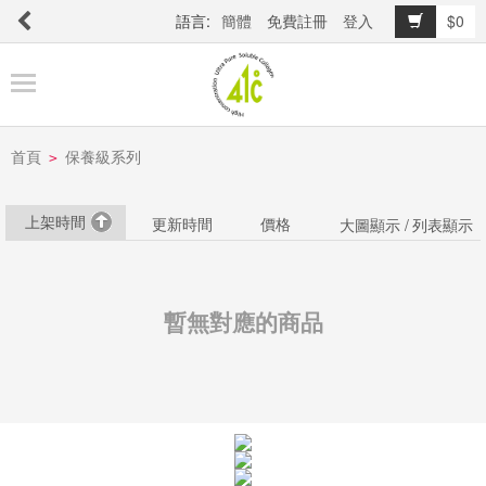
語言:
簡體
免費註冊
登入
$0
商
品
櫥
窗
首頁
保養級系列
>
上架時間
更新時間
價格
大圖顯示 /
列表顯示
關
於
品
暫無對應的商品
牌
最
新
消