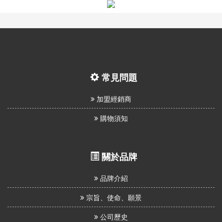
息
資
訊
園
常見問題
地
加盟經銷商
購物須知
購
物
說
關於品牌
明
品牌介紹
聯
宗旨、使命、願景
絡
公司歷史