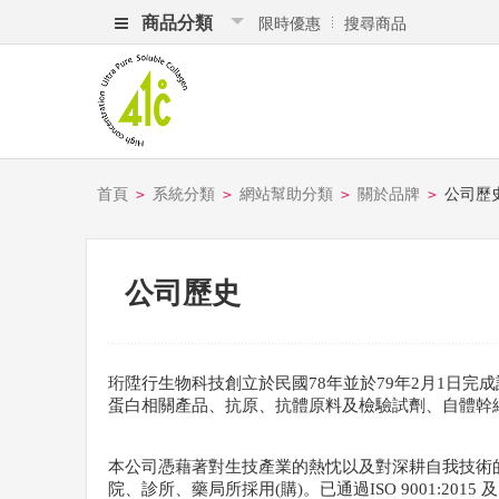
商品分類
限時優惠
搜尋商品
首頁
系統分類
網站幫助分類
關於品牌
公司歷
>
>
>
>
公司歷史
珩陞行生物科技創立於民國78年並於79年2月1日
蛋白相關產品、抗原、抗體原料及檢驗試劑、自體幹
本公司憑藉著對生技產業的熱忱以及對深耕自我技術
院、診所、藥局所採用(購)。已通過ISO 9001:20