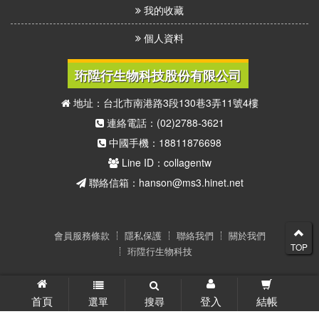
我的收藏
個人資料
珩陞行生物科技股份有限公司
地址：台北市南港路3段130巷3弄11號4樓
連絡電話：(02)2788-3621
中國手機：18811876698
Line ID：collagentw
聯絡信箱：hanson@ms3.hinet.net
會員服務條款
隱私保護
聯絡我們
關於我們
TOP
珩陞行生物科技
© 2026 41度C膠原蛋白代言人(珩陞行生物科技) 版權所有
首頁
登入
結帳
選單
搜尋