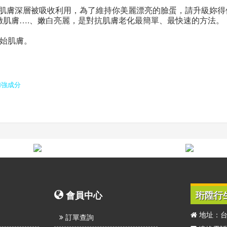
入肌膚深層被吸收利用，為了維持你美麗漂亮的臉蛋，請升級妳得
緻肌膚….、嫩白亮麗，是對抗肌膚老化最簡單、最快速的方法。
原始肌膚。
加強成分
會員中心
珩陞行
地址：台
訂單查詢