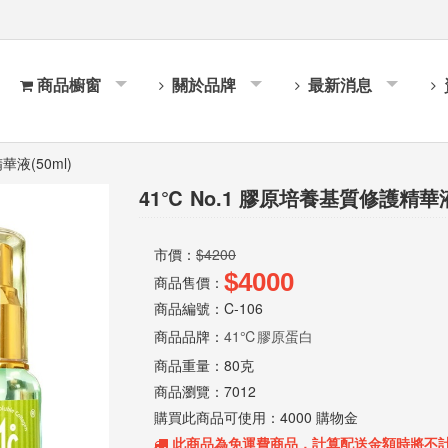
商品櫥窗
關於品牌
最新消息
液(50ml)
41℃ No.1 膠原培養基質修護精華液(
市價：
$4200
$4000
商品售價：
商品編號：C-106
商品品牌：
41℃膠原蛋白
商品重量：
80克
商品瀏覽：
7012
購買此商品可使用：
4000 購物金
此商品為
免運費
商品，計算配送金額時將不