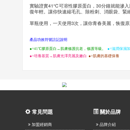
實驗證實41℃可溶性膠原蛋白，30分鐘就能滲
復年輕。讓你快速縮毛孔、除粉刺、消眼袋、緊
單瓶使用，一天使用3次，讓你青春美麗，恢復
產品功效符號註記說明
●=41℃膠原蛋白→肌膚修護抗老，修護等級。
●=滋潤保濕
●=培養基質→肌膚光澤亮麗及嫩白
●=肌膚的基礎保養
常見問題
關於品牌
加盟經銷商
品牌介紹