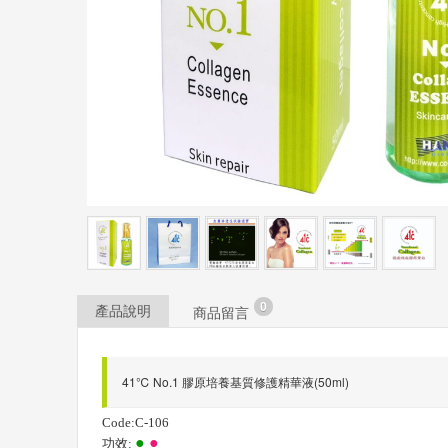
0
產品說明
商品留言
41℃ No.1 膠原培養基質修護精華液(50ml)
Code:C-106
●
●
功效: