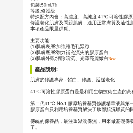
包裝:50ml/瓶
等級:修護級
特殊配方內含：高濃度、高純度 41℃可溶性膠
修護老化肌膚及問題肌膚，適用正常膚質及油性
本項產品限量供貨。
主要功能:
(1)肌膚表層:加強縮毛孔緊緻
(2)肌膚底層:強力補充流失的膠原蛋白
(3)肌膚外觀:消除暗沉、光澤亮麗嫩白
New
產品說明:
肌膚的修護專家 - 皙白、修護、延緩老化
41℃可溶性膠原蛋白是是利用生物技術生產的高
第二代41℃ No.1 膠原培養基質修護精華液
膠原蛋白及利用培養基質解決了臉部黯沉蠟黃的
傳統的保養品，最注重滋潤保濕，用來做基礎保
了。