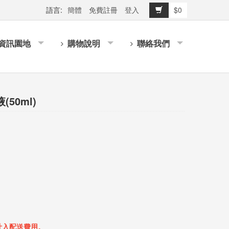
語言:
簡體
免費註冊
登入
$0
資訊園地
購物說明
聯絡我們
50ml)
計入配送費用。