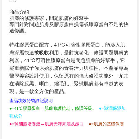
商品介紹
肌膚的修護專家，問題肌膚的好幫手
專門針對問題肌膚及膠原蛋白損傷或膠原蛋白不足的快
速修護。
特殊膠原蛋白配方，41℃可溶性膠原蛋白，能滲入肌
膚深層快速被吸收利用，是對抗老化、修護問題肌膚的
利器，41℃可溶性膠原蛋白是問題肌膚的好幫手，它
能重新賦予你原始肌膚的青春活力與彈性。本產品專為
醫學美容設計使用，保留原有的強大修護功能外，尤其
在消除反黑、晰白、縮毛孔、緊緻肌膚都有卓越的表
現，是一款全方位的產品。
產品功效符號註記說明
●=41℃膠原蛋白→肌膚修護抗老，修護等級。
●=滋潤保濕加
強成分
●=幹細胞培養液→肌膚光澤亮麗及嫩白
●=肌膚的基礎保養