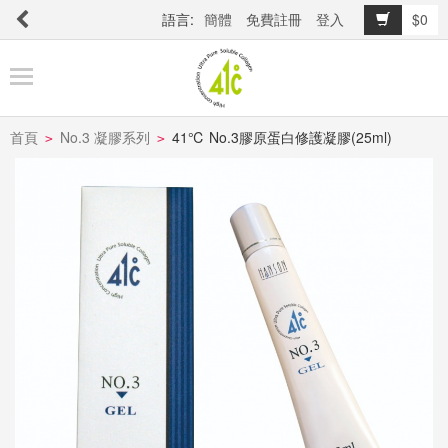
語言:
簡體
免費註冊
登入
$0
商
品
櫥
窗
首頁
No.3 凝膠系列
41℃ No.3膠原蛋白修護凝膠(25ml)
>
>
關
於
品
牌
最
新
消