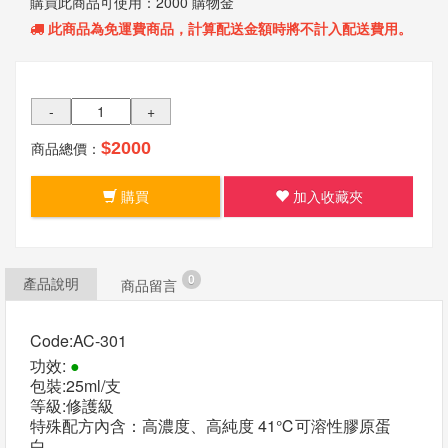
購買此商品可使用：
2000 購物金
我
此商品為
免運費
商品，計算配送金額時將不計入配送費用。
們
-
+
商品總價：
$2000
購買
加入收藏夾
0
產品說明
商品留言
Code:AC-301
功效:
●
包裝:25ml/支
等級:修護級
特殊配方內含：高濃度、高純度 41℃可溶性膠原蛋
白。