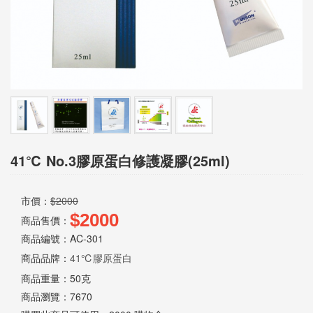
息
資
訊
園
地
41℃ No.3膠原蛋白修護凝膠(25ml)
購
物
市價：
$2000
說
$2000
商品售價：
明
商品編號：AC-301
商品品牌：
41℃膠原蛋白
商品重量：
50克
聯
商品瀏覽：
7670
絡