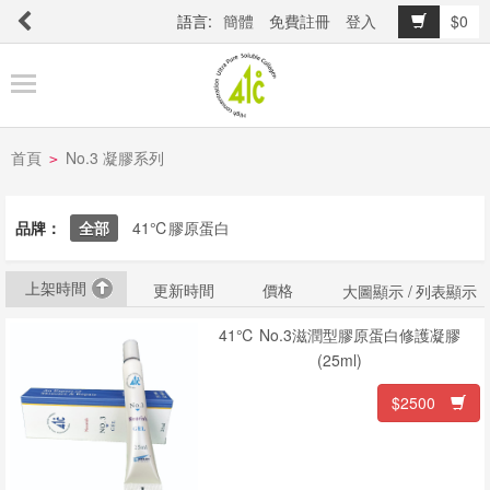
語言:
簡體
免費註冊
登入
$0
商
品
櫥
窗
首頁
No.3 凝膠系列
>
品牌：
全部
41℃膠原蛋白
關
於
上架時間
更新時間
價格
品
大圖顯示 /
列表顯示
牌
41℃ No.3滋潤型膠原蛋白修護凝膠
(25ml)
$2500
最
新
消