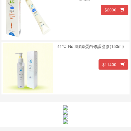
我
$2000
們
41℃ No.3膠原蛋白修護凝膠(150ml)
$11400